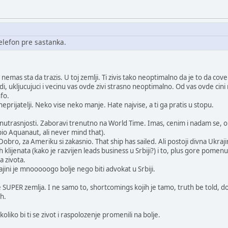
telefon pre sastanka.
nemas sta da trazis. U toj zemlji. Ti zivis tako neoptimalno da je to da covek
udi, ukljucujuci i vecinu vas ovde zivi strasno neoptimalno. Od vas ovde cin
fo.
i neprijatelji. Neko vise neko manje. Hate najvise, a ti ga pratis u stopu.
z unutrasnjosti. Zaboravi trenutno na World Time. Imas, cenim i nadam se,
io Aquanaut, ali never mind that).
obro, za Ameriku si zakasnio. That ship has sailed. Ali postoji divna Ukraj
 klijenata (kako je razvijen leads business u Srbiji?) i to, plus gore pomen
ja zivota.
jini je mnooooogo bolje nego biti advokat u Srbiji.
e SUPER zemlja. I ne samo to, shortcomings kojih je tamo, truth be told, dost
ih.
oliko bi ti se zivot i raspolozenje promenili na bolje.