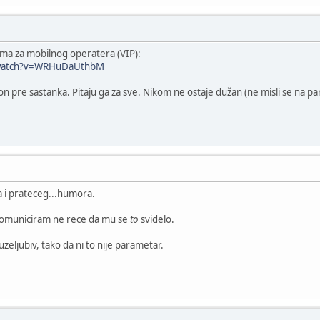
ama za mobilnog operatera (VIP):
/watch?v=WRHuDaUthbM
fon pre sastanka. Pitaju ga za sve. Nikom ne ostaje dužan (ne misli se na pa
 i prateceg...humora.
komuniciram ne rece da mu se
to
svidelo.
ljubiv, tako da ni to nije parametar.