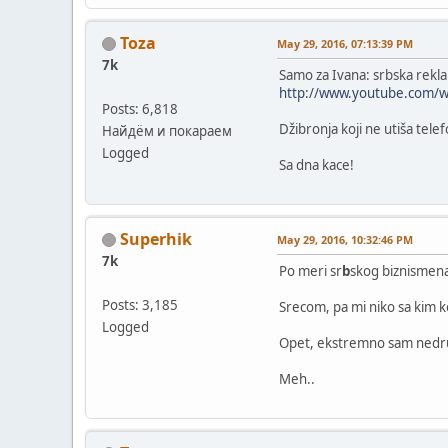
Toza
May 29, 2016, 07:13:39 PM
7k
Samo za Ivana: srbska rekl
http://www.youtube.com
Posts: 6,818
Džibronja koji ne utiša tele
Найдём и покараем
Logged
Sa dna kace!
Superhik
May 29, 2016, 10:32:46 PM
7k
Po meri sr
b
skog biznismena
Posts: 3,185
Srecom, pa mi niko sa kim 
Logged
Opet, ekstremno sam nedruze
Meh..