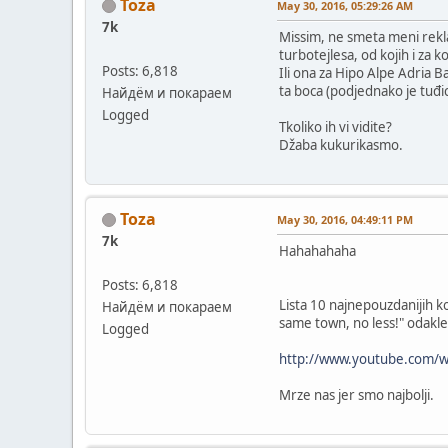
Toza
May 30, 2016, 05:29:26 AM
7k
Missim, ne smeta meni rek
turbotejlesa, od kojih i za k
Posts: 6,818
Ili ona za Hipo Alpe Adria B
ta boca (podjednako je tuđica
Найдём и покараем
Logged
Tkoliko ih vi vidite?
Džaba kukurikasmo.
Toza
May 30, 2016, 04:49:11 PM
7k
Hahahahaha
Posts: 6,818
Lista 10 najnepouzdanijih ko
Найдём и покараем
same town, no less!" odakle 
Logged
http://www.youtube.com/
Mrze nas jer smo najbolji.