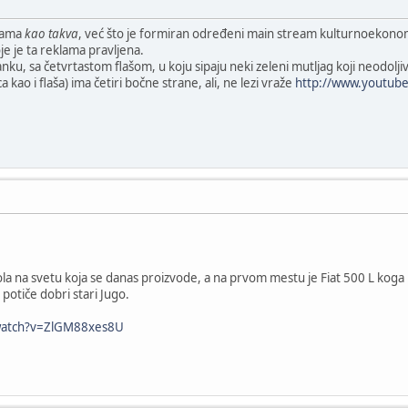
lama
kao takva
, već što je formiran određeni main stream kulturnoekon
oje je ta reklama pravljena.
anku, sa četvrtastom flašom, u koju sipaju neki zeleni mutljag koji neodolj
 kao i flaša) ima četiri bočne strane, ali, ne lezi vraže
http://www.youtub
la na svetu koja se danas proizvode, a na prvom mestu je Fiat 500 L koga pr
potiče dobri stari Jugo.
watch?v=ZlGM88xes8U