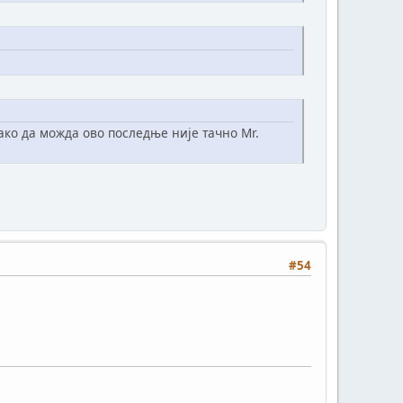
тако да можда ово последње није тачно Mr.
#54