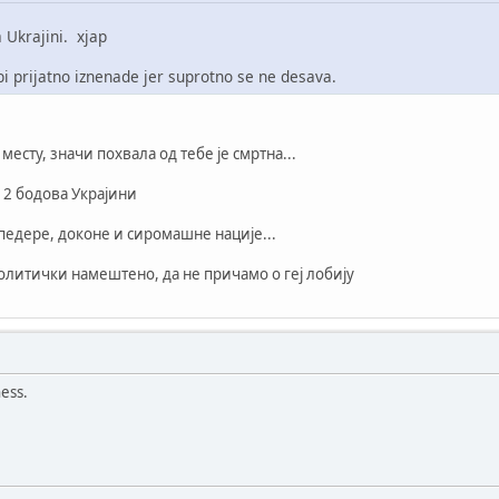
a Ukrajini. xjap
bi prijatno iznenade jer suprotno se ne desava.
месту, значи похвала од тебе је смртна...
/12 бодова Украјини
 педере, доконе и сиромашне нације...
 политички намештено, да не причамо о геј лобију
ness.