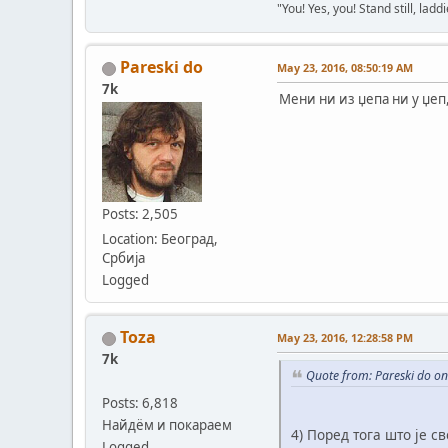
"You! Yes, you! Stand still, laddi
Pareski do
May 23, 2016, 08:50:19 AM
7k
Meни ни из џепа ни у џеп
Posts: 2,505
Location: Београд,
Србија
Logged
Toza
May 23, 2016, 12:28:58 PM
7k
Quote from: Pareski do o
Posts: 6,818
Найдём и покараем
4) Поред тога што је с
Logged