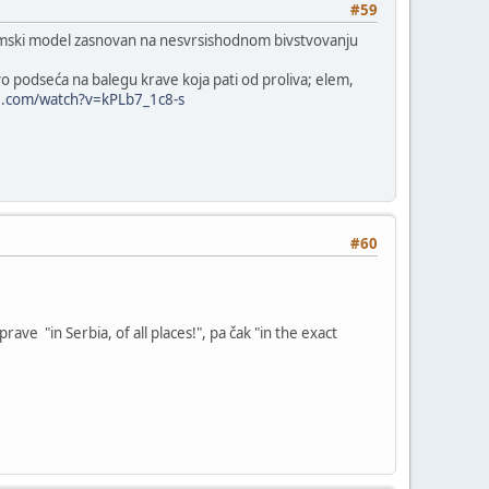
#59
omski model zasnovan na nesvrsishodnom bivstvovanju
ivo podseća na balegu krave koja pati od proliva; elem,
e.com/watch?v=kPLb7_1c8-s
#60
ave "in Serbia, of all places!", pa čak "in the exact