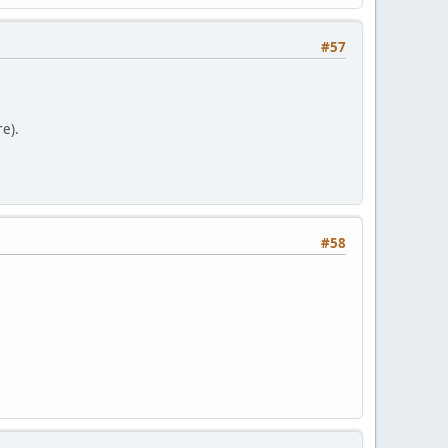
#57
re).
#58