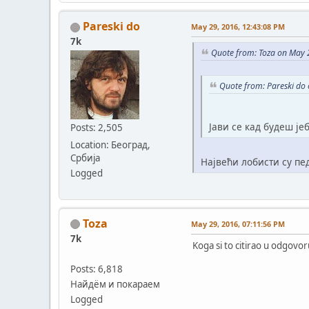
Pareski do
May 29, 2016, 12:43:08 PM
7k
Quote from: Toza on May 
Quote from: Pareski do
Јави се кад будеш је
Posts: 2,505
Location: Београд,
Србија
Највећи лобисти су пед
Logged
Toza
May 29, 2016, 07:11:56 PM
7k
Koga si to citirao u odgovor
Posts: 6,818
Найдём и покараем
Logged