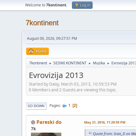
Welcome to
7kontinent
.
Log in
7kontinent
August 06, 2026, 09:27:51 PM
Home
7kontinent
SEDMI KONTINENT
Muzika
Evrovizija 201
►
►
►
Evrovizija 2013
Started by Daisy, March 03, 2013, 10:59:53 PM
0 Members and 2 Guests are viewing this topic.
1
Pages
2
GO DOWN
Pareski do
May 21, 2016, 11:29:59 PM
7k
Quote from: Ivan_D on Ma