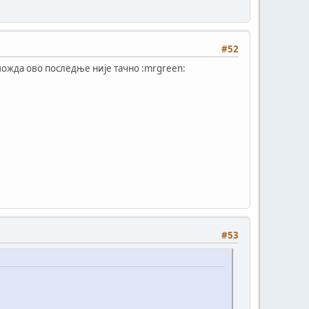
#52
 можда ово последње није тачно :mrgreen:
#53