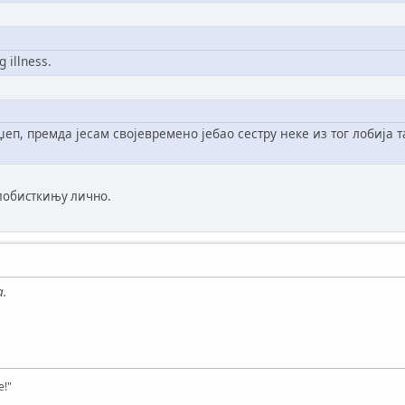
g illness.
џеп, премда јесам својевремено јебао сестру неке из тог лобија 
о лобисткињу лично.
a.
e!"