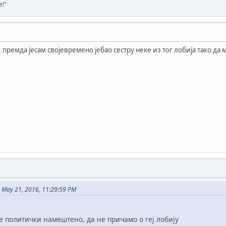
e!"
, премда јесам својевремено јебао сестру неке из тог лобија тако да
n May 21, 2016, 11:29:59 PM
ве политички намештено, да не причамо о геј лобију