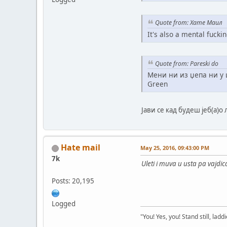
Quote from: Хате Маил
It's also a mental fuckin
Quote from: Pareski do
Meни ни из џепа ни у 
Green
Јави се кад будеш јеб(а)
Hate mail
May 25, 2016, 09:43:00 PM
7k
Uleti i muva u usta pa vajdic
Posts: 20,195
Logged
"You! Yes, you! Stand still, laddi