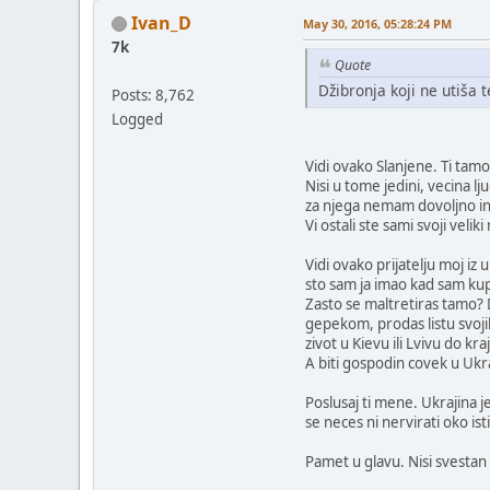
Ivan_D
May 30, 2016, 05:28:24 PM
7k
Quote
Džibronja koji ne utiša 
Posts: 8,762
Logged
Vidi ovako Slanjene. Ti tamo 
Nisi u tome jedini, vecina lj
za njega nemam dovoljno in
Vi ostali ste sami svoji velik
Vidi ovako prijatelju moj i
sto sam ja imao kad sam kup
Zasto se maltretiras tamo? D
gepekom, prodas listu svojih
zivot u Kievu ili Lvivu do kra
A biti gospodin covek u Ukra
Poslusaj ti mene. Ukrajina j
se neces ni nervirati oko ist
Pamet u glavu. Nisi svestan k