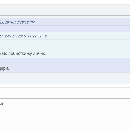
23, 2016, 12:28:58 PM
 on May 21, 2016, 11:29:59 PM
б(а)о лобисткињу лично.
ери...
u?