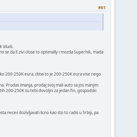
#61
 izludi.
i mi se da E zivi close to optimally i mozda Superhik, mada
 oko 200-250K eura. (btw to je 200-250K eura vise nego
ina. Prodas imanja, prodaj svoj mali auto sa jos manjim
utih 200-250K su tebi dovoljni za jedan fin, gospodski
a neces dozivljavati licno kao sto to radis u Srbiji, pa