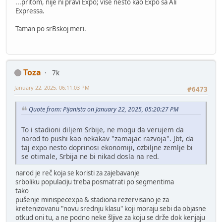
...pritom, nije ni pravi Expo; više nešto kao Expo sa Ali
Expressa.
Taman po srBskoj meri.
Toza
7k
January 22, 2025, 06:11:03 PM
#6473
Quote from: Pijanista on January 22, 2025, 05:20:27 PM
To i stadioni diljem Srbije, ne mogu da verujem da
narod to pushi kao nekakav "zamajac razvoja". Jbt, da
taj expo nesto doprinosi ekonomiji, ozbiljne zemlje bi
se otimale, Srbija ne bi nikad dosla na red.
narod je reč koja se koristi za zajebavanje
srboliku populaciju treba posmatrati po segmentima
tako
pušenje minispecexpa & stadiona rezervisano je za
kretenizovanu "novu srednju klasu" koji moraju sebi da objasne
otkud oni tu, a ne podno neke šljive za koju se drže dok kenjaju