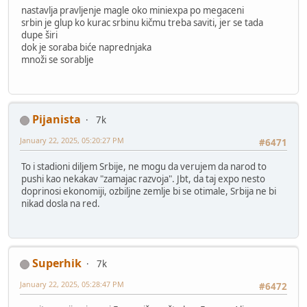
nastavlja pravljenje magle oko miniexpa po megaceni
srbin je glup ko kurac srbinu kičmu treba saviti, jer se tada
dupe širi
dok je soraba biće naprednjaka
množi se sorablje
Pijanista
7k
January 22, 2025, 05:20:27 PM
#6471
To i stadioni diljem Srbije, ne mogu da verujem da narod to
pushi kao nekakav "zamajac razvoja". Jbt, da taj expo nesto
doprinosi ekonomiji, ozbiljne zemlje bi se otimale, Srbija ne bi
nikad dosla na red.
Superhik
7k
January 22, 2025, 05:28:47 PM
#6472