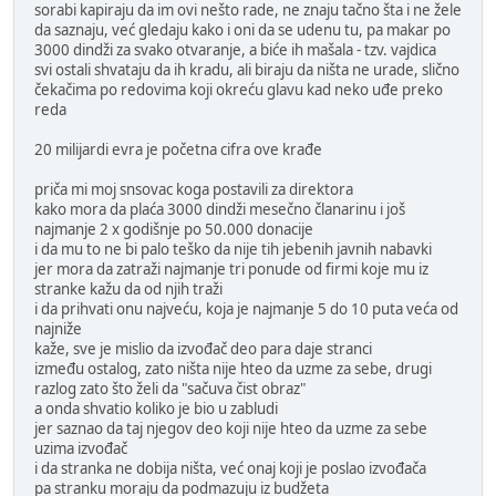
sorabi kapiraju da im ovi nešto rade, ne znaju tačno šta i ne žele
da saznaju, već gledaju kako i oni da se udenu tu, pa makar po
3000 dindži za svako otvaranje, a biće ih mašala - tzv. vajdica
svi ostali shvataju da ih kradu, ali biraju da ništa ne urade, slično
čekačima po redovima koji okreću glavu kad neko uđe preko
reda
20 milijardi evra je početna cifra ove krađe
priča mi moj snsovac koga postavili za direktora
kako mora da plaća 3000 dindži mesečno članarinu i još
najmanje 2 x godišnje po 50.000 donacije
i da mu to ne bi palo teško da nije tih jebenih javnih nabavki
jer mora da zatraži najmanje tri ponude od firmi koje mu iz
stranke kažu da od njih traži
i da prihvati onu najveću, koja je najmanje 5 do 10 puta veća od
najniže
kaže, sve je mislio da izvođač deo para daje stranci
između ostalog, zato ništa nije hteo da uzme za sebe, drugi
razlog zato što želi da "sačuva čist obraz"
a onda shvatio koliko je bio u zabludi
jer saznao da taj njegov deo koji nije hteo da uzme za sebe
uzima izvođač
i da stranka ne dobija ništa, već onaj koji je poslao izvođača
pa stranku moraju da podmazuju iz budžeta