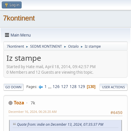
Log in
7kontinent
Main Menu
7kontinent
SEDMI KONTINENT
Ostalo
Iz stampe
►
►
►
Iz stampe
Started by Hate mail, April 18, 2014, 09:42:57 PM
0 Members and 12 Guests are viewing this topic.
1
...
126
127
128
129
Pages
130
GO DOWN
USER ACTIONS
Toza
7k
December 16, 2024, 06:26:20 AM
#6450
Quote from: indie on December 13, 2024, 07:35:37 PM