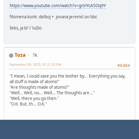
https://www.youtube.com/watch?v=gnVYcA5Oq9Y
filomena konk: delboj + jovana jeremić on bbc
žeks, ja bi' i' tužio
Toza
7k
September 09, 2025, 01:27:35 PM
#6484
"I mean, I could save you the bother by... Everything you say,
all stuff is made of atoms!"
"Are thoughts made of atoms?"
"Well... Well, no... Well... The thoughts are..."
"Well, there you go then."
"O.K. But, th... O.K."
1
...
126
127
128
129
Pages
130
GO UP
USER ACTIONS