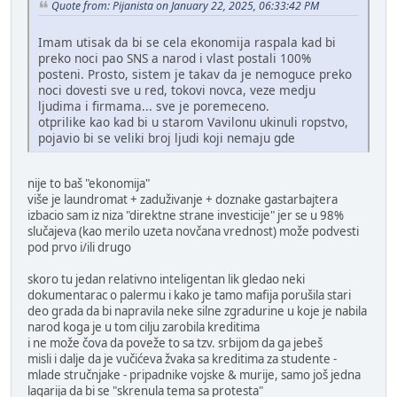
Quote from: Pijanista on January 22, 2025, 06:33:42 PM
Imam utisak da bi se cela ekonomija raspala kad bi
preko noci pao SNS a narod i vlast postali 100%
posteni. Prosto, sistem je takav da je nemoguce preko
noci dovesti sve u red, tokovi novca, veze medju
ljudima i firmama... sve je poremeceno.
otprilike kao kad bi u starom Vavilonu ukinuli ropstvo,
pojavio bi se veliki broj ljudi koji nemaju gde
nije to baš "ekonomija"
više je laundromat + zaduživanje + doznake gastarbajtera
izbacio sam iz niza "direktne strane investicije" jer se u 98%
slučajeva (kao merilo uzeta novčana vrednost) može podvesti
pod prvo i/ili drugo
skoro tu jedan relativno inteligentan lik gledao neki
dokumentarac o palermu i kako je tamo mafija porušila stari
deo grada da bi napravila neke silne zgradurine u koje je nabila
narod koga je u tom cilju zarobila kreditima
i ne može čova da poveže to sa tzv. srbijom da ga jebeš
misli i dalje da je vučićeva žvaka sa kreditima za studente -
mlade stručnjake - pripadnike vojske & murije, samo još jedna
lagarija da bi se "skrenula tema sa protesta"