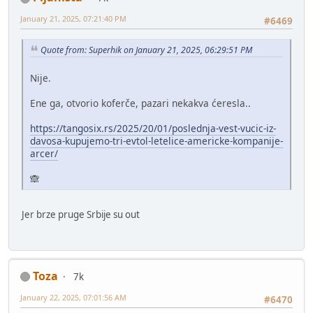
January 21, 2025, 07:21:40 PM
#6469
Quote from: Superhik on January 21, 2025, 06:29:51 PM
Nije.
Ene ga, otvorio koferče, pazari nekakva ćeresla..
https://tangosix.rs/2025/20/01/poslednja-vest-vucic-iz-
davosa-kupujemo-tri-evtol-letelice-americke-kompanije-
arcer/
🙈
Jer brze pruge Srbije su out
Toza
7k
January 22, 2025, 07:01:56 AM
#6470