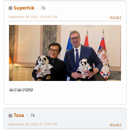
Superhik
7k
September 09, 2025, 12:05:41 PM
#6482
😂🤣😂🤣🤡🤡
Toza
7k
September 09, 2025, 01:12:57 PM
#6483