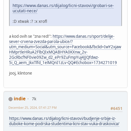
https://www.danas.rs/dijalog/licni-stavovi/grobari-se-
ucutati-nece/
:D xtwak :? :x xrofl
a kod ovih se "zna red!":
https://www.danas.rs/sport/delije-
sever-crvena-zvezda-parola-ubice/?
utm_medium=Social&utm_source=Facebook&fbclid=IwY2xjaw
HMprtleHRuA2FlbQIxMQABHYA0KXnw_2v-
2GcRbcfNF0vie09Zw_d2_ePr9ZuFmpYuj4JJQfdwz-
5i_Q_aem_JkxTlfd_1elMQnI1zLv-QQ#Echobox=1734271019
jooj, klintone
indie
7k
December 25, 2024, 07:41:27 PM
#6451
https://www.danas.rs/dijalog/licni-stavovi/budjenje-srbije-iz-
duboke-kome-podrska-studentima-licni-stav-vuka-draskovica/