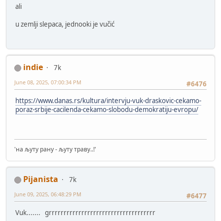
ali
u zemlji slepaca, jednooki je vučić
indie
7k
June 08, 2025, 07:00:34 PM
#6476
https://www.danas.rs/kultura/intervju-vuk-draskovic-cekamo-
poraz-srbije-cacilenda-cekamo-slobodu-demokratiju-evropu/
'на љуту рану - љуту траву..!'
Pijanista
7k
June 09, 2025, 06:48:29 PM
#6477
Vuk....... grrrrrrrrrrrrrrrrrrrrrrrrrrrrrrrrrrrr