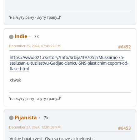
'на љуту рану - љуту траву..!'
indie
7k
December 25, 2024, 07:48:22 PM
#6452
https://www.021.rs/story/Info/Srbija/397052/Muskarac-75-
saslusan-u-tuzilastvu-Gadjao-clanicu-SNS-plasticnim-cepom-od-
flase.html
xtwak
'на љуту рану - љуту траву..!'
Pijanista
7k
December 27, 2024, 12:01:38 PM
#6453
Vuk je bajata vest. Ovo su prave aktuelnosti: