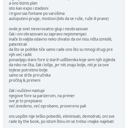
a ono biznis plan
isto kao expo i stadioni
i trgovi sas fontane po varošima
autoputevi pruge, mostovi (bilo da se ruše, ruže ili prave)
ovde je svet neverovatno glup i neobrazovan
čak i oni obrazovani su zapravo nepismenjaci
inače bi valjda odavno neko shvatio da ovi nisu ništa izmislili,
patentirali
da što se politike tiče samo rade ono što su mnogi drugi pre
njih već radili
ponavljaju stare fore iz starih udžbenika koje sem njih izgleda
da niko ne čita, čak i lošije, jer niti znaju bolje, niti je za ove
tejlese potrebno bolje
samo se drže priručnika
pročitaj & primeni
čak i vučićevi nastupi
njegove fore sa parizerom, na primer
sve je to prepisano
već izvedeno, već oprobano, provereno pali
sns uopšte nije teško pobediti, eliminisati, demolirati, oni sve
rade by the book, po istom štivu im se treba i majke najebati