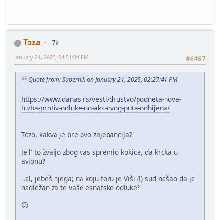
Toza
7k
January 21, 2025, 04:51:34 PM
#6467
Quote from: Superhik on January 21, 2025, 02:27:41 PM
https://www.danas.rs/vesti/drustvo/podneta-nova-
tuzba-protiv-odluke-uo-aks-ovog-puta-odbijena/
Tozo, kakva je bre ovo zajebancija?
Je l' to žvaljo zbog vas spremio kokice, da krcka u
avionu?
..al, jebeš njega; na koju foru je Viši (!) sud našao da je
nadležan za te vaše esnafske odluke?
😕