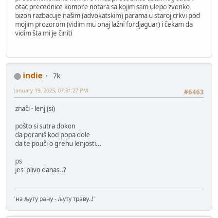
otac precednice komore notara sa kojim sam ulepo zvonko
bizon razbacuje našim (advokatskim) parama u staroj crkvi pod
mojim prozorom (vidim mu onaj lažni fordjaguar) i čekam da
vidim šta mi je činiti
indie
7k
January 19, 2025, 07:31:27 PM
#6463
znači - lenj (si)
pošto si sutra dokon
da poraniš kod popa dole
da te pouči o grehu lenjosti...
ps
jes' plivo danas..?
'на љуту рану - љуту траву..!'