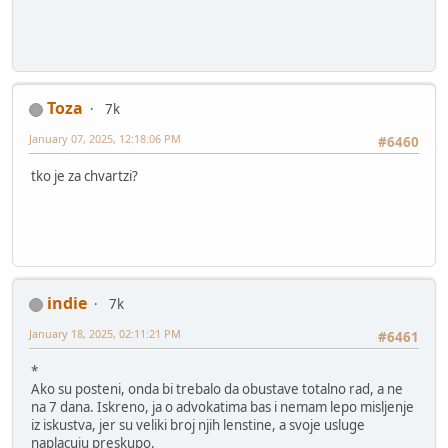
Toza
7k
January 07, 2025, 12:18:06 PM
#6460
tko je za chvartzi?
indie
7k
January 18, 2025, 02:11:21 PM
#6461
*
Ako su posteni, onda bi trebalo da obustave totalno rad, a ne
na 7 dana. Iskreno, ja o advokatima bas i nemam lepo misljenje
iz iskustva, jer su veliki broj njih lenstine, a svoje usluge
naplacuju preskupo.