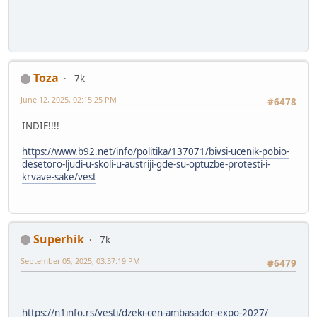
Toza
7k
June 12, 2025, 02:15:25 PM
#6478
INDIE!!!!
https://www.b92.net/info/politika/137071/bivsi-ucenik-pobio-
desetoro-ljudi-u-skoli-u-austriji-gde-su-optuzbe-protesti-i-
krvave-sake/vest
Superhik
7k
September 05, 2025, 03:37:19 PM
#6479
https://n1info.rs/vesti/dzeki-cen-ambasador-expo-2027/