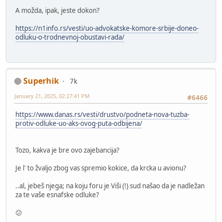
A možda, ipak, jeste dokon?
https://n1info.rs/vesti/uo-advokatske-komore-srbije-doneo-
odluku-o-trodnevnoj-obustavi-rada/
Superhik
7k
January 21, 2025, 02:27:41 PM
#6466
https://www.danas.rs/vesti/drustvo/podneta-nova-tuzba-
protiv-odluke-uo-aks-ovog-puta-odbijena/
Tozo, kakva je bre ovo zajebancija?
Je l' to žvaljo zbog vas spremio kokice, da krcka u avionu?
..al, jebeš njega; na koju foru je Viši (!) sud našao da je nadležan
za te vaše esnafske odluke?
😕