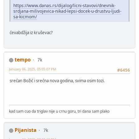
https://www.danas.rs/dijalog/licni-stavovi/dnevnik-
srdjana-milivojevica-nikad-lepsi-docek-u-drustvu-ljudi-
sa-kicmom/
ćevabdžija iz kruševac?
tempo
7k
January 06, 2025, 05:05:07 PM
#6456
srećan Božić i srećna nova godina, svima osim tozi.
kad sam cuo da triglav nije u crnu goru, tri dana sam plako
Pijanista
7k