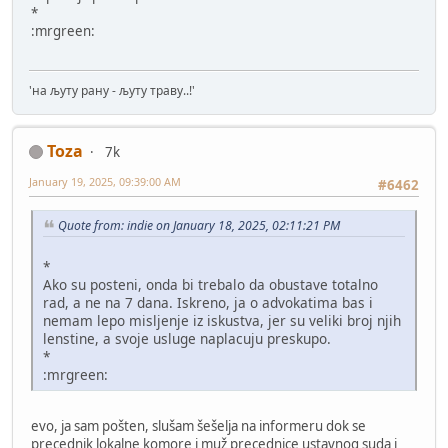
*
:mrgreen:
'на љуту рану - љуту траву..!'
Toza
7k
January 19, 2025, 09:39:00 AM
#6462
Quote from: indie on January 18, 2025, 02:11:21 PM
*
Ako su posteni, onda bi trebalo da obustave totalno
rad, a ne na 7 dana. Iskreno, ja o advokatima bas i
nemam lepo misljenje iz iskustva, jer su veliki broj njih
lenstine, a svoje usluge naplacuju preskupo.
*
:mrgreen:
evo, ja sam pošten, slušam šešelja na informeru dok se
precednik lokalne komore i muž precednice ustavnog suda i