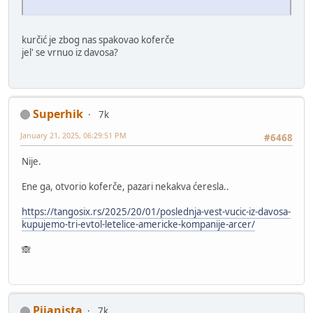
kurčić je zbog nas spakovao koferče
jel' se vrnuo iz davosa?
Superhik
7k
January 21, 2025, 06:29:51 PM
#6468
Nije.
Ene ga, otvorio koferče, pazari nekakva ćeresla..
https://tangosix.rs/2025/20/01/poslednja-vest-vucic-iz-davosa-
kupujemo-tri-evtol-letelice-americke-kompanije-arcer/
🙈
Pijanista
7k