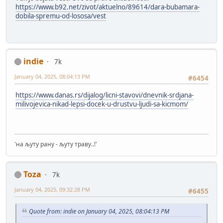
https://www.b92.net/zivot/aktuelno/89614/dara-bubamara-
dobila-spremu-od-lososa/vest
indie
7k
January 04, 2025, 08:04:13 PM
#6454
https://www.danas.rs/dijalog/licni-stavovi/dnevnik-srdjana-
milivojevica-nikad-lepsi-docek-u-drustvu-ljudi-sa-kicmom/
'на љуту рану - љуту траву..!'
Toza
7k
January 04, 2025, 09:32:28 PM
#6455
Quote from: indie on January 04, 2025, 08:04:13 PM