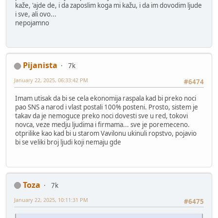
kaže, 'ajde de, i da zaposlim koga mi kažu, i da im dovodim ljude
i sve, ali ovo...
nepojamno
Pijanista
7k
January 22, 2025, 06:33:42 PM
#6474
Imam utisak da bi se cela ekonomija raspala kad bi preko noci
pao SNS a narod i vlast postali 100% posteni. Prosto, sistem je
takav da je nemoguce preko noci dovesti sve u red, tokovi
novca, veze medju ljudima i firmama... sve je poremeceno.
otprilike kao kad bi u starom Vavilonu ukinuli ropstvo, pojavio
bi se veliki broj ljudi koji nemaju gde
Toza
7k
January 22, 2025, 10:11:31 PM
#6475