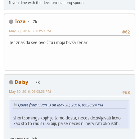
If you dine with the devil bring a long spoon.
Toza
7k
May 30, 2016, 06:03:59 PM
#62
Jel' znaš da sve ovo čita i moja bivša žena?
Daisy
7k
May 30, 2016, 06:08:33 PM
#63
Quote from: Ivan_D on May 30, 2016, 05:28:24 PM
shortcomings kojih je tamo dosta, neces dozivljavati licno
kao sto to radis u Srbiji, pa se neces ni nervirati oko istih.