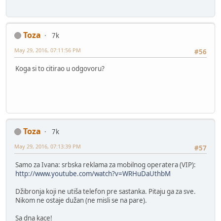
Toza
7k
May 29, 2016, 07:11:56 PM
#56
Koga si to citirao u odgovoru?
Toza
7k
May 29, 2016, 07:13:39 PM
#57
Samo za Ivana: srbska reklama za mobilnog operatera (VIP):
http://www.youtube.com/watch?v=WRHuDaUthbM
Džibronja koji ne utiša telefon pre sastanka. Pitaju ga za sve.
Nikom ne ostaje dužan (ne misli se na pare).
Sa dna kace!