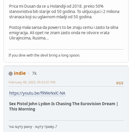
Prica mi Dusan da ce u Holandiji od 2018. preko 50%
stanovnistva biti starije od 50 godina. To ukljucujuci i 2 miliona
stranaca koji su uglavnom mladji od 50 godina.
Postoji mala sansa da powers to be znaju cemu i zasto ta silna
emigracija. Ali opet ne znam zasto onda ne otvore vrata
Ukrajincima, Rusima...
If you dine with the devil bring a long spoon.
indie
7k
February 06, 2023, 05:52:01 PM
#69
https://youtu.be/fRWeNxlC-NA
Sex Pistol John Lydon Is Chasing The Eurovision Dream |
This Morning
'на љуту рану - љуту траву..!'