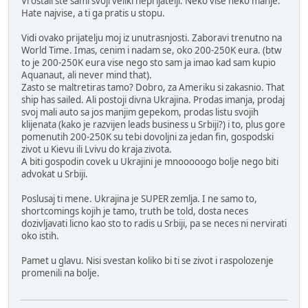
Vi ostali ste sami svoji veliki neprijatelji. Neko vise neko manje.
Hate najvise, a ti ga pratis u stopu.
Vidi ovako prijatelju moj iz unutrasnjosti. Zaboravi trenutno na
World Time. Imas, cenim i nadam se, oko 200-250K eura. (btw
to je 200-250K eura vise nego sto sam ja imao kad sam kupio
Aquanaut, ali never mind that).
Zasto se maltretiras tamo? Dobro, za Ameriku si zakasnio. That
ship has sailed. Ali postoji divna Ukrajina. Prodas imanja, prodaj
svoj mali auto sa jos manjim gepekom, prodas listu svojih
klijenata (kako je razvijen leads business u Srbiji?) i to, plus gore
pomenutih 200-250K su tebi dovoljni za jedan fin, gospodski
zivot u Kievu ili Lvivu do kraja zivota.
A biti gospodin covek u Ukrajini je mnooooogo bolje nego biti
advokat u Srbiji.
Poslusaj ti mene. Ukrajina je SUPER zemlja. I ne samo to,
shortcomings kojih je tamo, truth be told, dosta neces
dozivljavati licno kao sto to radis u Srbiji, pa se neces ni nervirati
oko istih.
Pamet u glavu. Nisi svestan koliko bi ti se zivot i raspolozenje
promenili na bolje.