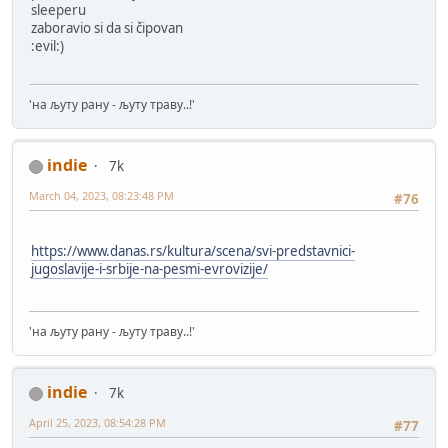
sleeperu
zaboravio si da si čipovan
:evil:)
'на љуту рану - љуту траву..!'
indie
7k
March 04, 2023, 08:23:48 PM
#76
https://www.danas.rs/kultura/scena/svi-predstavnici-
jugoslavije-i-srbije-na-pesmi-evrovizije/
'на љуту рану - љуту траву..!'
indie
7k
April 25, 2023, 08:54:28 PM
#77