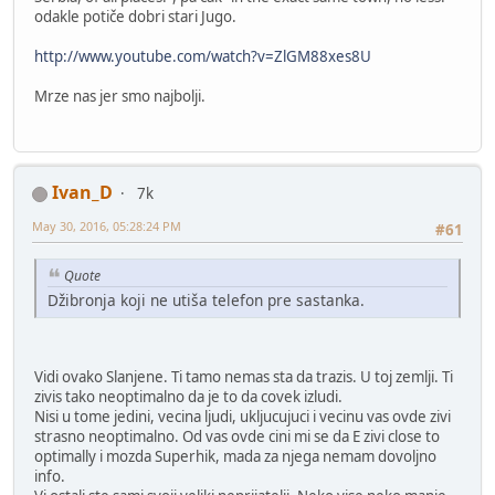
odakle potiče dobri stari Jugo.
http://www.youtube.com/watch?v=ZlGM88xes8U
Mrze nas jer smo najbolji.
Ivan_D
7k
May 30, 2016, 05:28:24 PM
#61
Quote
Džibronja koji ne utiša telefon pre sastanka.
Vidi ovako Slanjene. Ti tamo nemas sta da trazis. U toj zemlji. Ti
zivis tako neoptimalno da je to da covek izludi.
Nisi u tome jedini, vecina ljudi, ukljucujuci i vecinu vas ovde zivi
strasno neoptimalno. Od vas ovde cini mi se da E zivi close to
optimally i mozda Superhik, mada za njega nemam dovoljno
info.