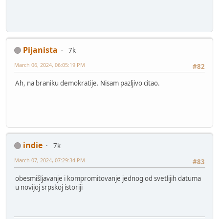
Pijanista
7k
March 06, 2024, 06:05:19 PM
#82
Ah, na braniku demokratije. Nisam pazljivo citao.
indie
7k
March 07, 2024, 07:29:34 PM
#83
obesmišljavanje i kompromitovanje jednog od svetlijih datuma
u novijoj srpskoj istoriji