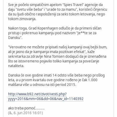
Sve je počelo simpatičnim apelom "Spies Travel" agencije da
daju "svetu više beba" i "urade to za mamu", koristeći činjenicu
da su ljudi obično raspoloženiji za seks tokom letovanja, nego
tokom zimovanja.
Nakon toga, Grad Kopenhagen odlučio je da primeni sličan
pristup i pokrenuo kampanju pod nazivom "Je**te se za
Dansku".
"Verovatno ne možete pripisati našoj kampanji ovaj bejbi bum,
ali je jasno da je kampanja imala pozitivan efekat", kaže
sekretarka za zdravlje Nina Tomsen dodajući da je iznenađena
što se istovremeno pojavilo toliko kampanja za povećanje
nataliteta.
Danska će ove godine imati 14 odsto više beba nego prošlog
leta, a u prvom kvartalu ove godine rođeno je čak 1.000
mališana više u odnosu na isti period 2015.
http://www.b92.net/zivot/vesti.php?
yyyy=2016&mm=06&dd=06&nav_id=1140392
ako treba pomoć.........
(&, 6. jun 2016 16:01)