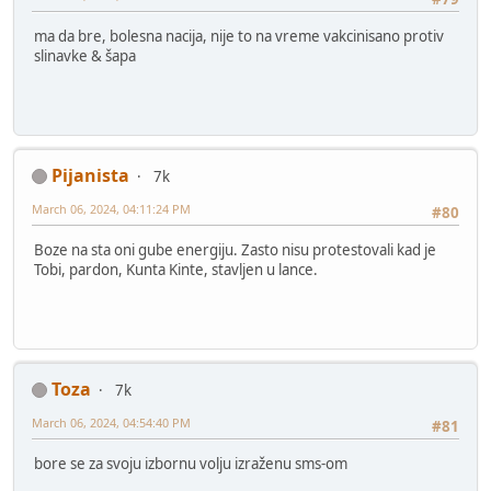
ma da bre, bolesna nacija, nije to na vreme vakcinisano protiv
slinavke & šapa
Pijanista
7k
March 06, 2024, 04:11:24 PM
#80
Boze na sta oni gube energiju. Zasto nisu protestovali kad je
Tobi, pardon, Kunta Kinte, stavljen u lance.
Toza
7k
March 06, 2024, 04:54:40 PM
#81
bore se za svoju izbornu volju izraženu sms-om