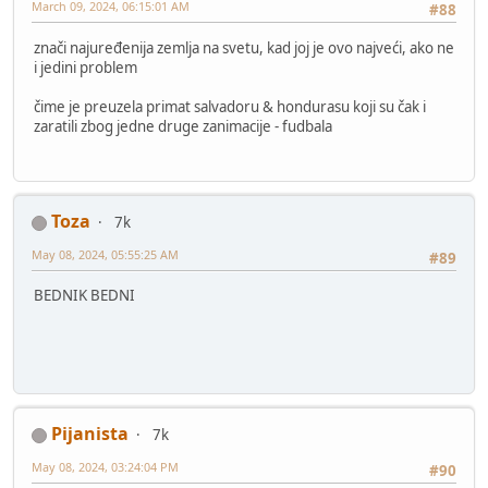
March 09, 2024, 06:15:01 AM
#88
znači najuređenija zemlja na svetu, kad joj je ovo najveći, ako ne
i jedini problem
čime je preuzela primat salvadoru & hondurasu koji su čak i
zaratili zbog jedne druge zanimacije - fudbala
Toza
7k
May 08, 2024, 05:55:25 AM
#89
BEDNIK BEDNI
Pijanista
7k
May 08, 2024, 03:24:04 PM
#90