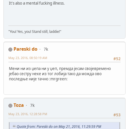
It's also a mental fucking illness.
"You! Yes, you! Stand still, laddie!"
Pareski do
7k
May 23, 2016, 08:50:19 AM
#52
Meни ни из џепа ни у џеп, премда јесам својевремено
јебао сестру неке из тог лобија тако да можда ово
последње није тачно :mrgreen:
Toza
7k
May 23, 2016, 12:28:58 PM
#53
Quote from: Pareski do on May 21, 2016, 11:29:59 PM