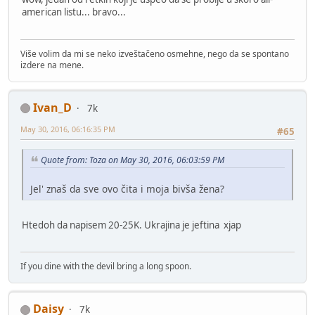
american listu... bravo...
Više volim da mi se neko izveštačeno osmehne, nego da se spontano
izdere na mene.
Ivan_D
7k
May 30, 2016, 06:16:35 PM
#65
Quote from: Toza on May 30, 2016, 06:03:59 PM
Jel' znaš da sve ovo čita i moja bivša žena?
Htedoh da napisem 20-25K. Ukrajina je jeftina xjap
If you dine with the devil bring a long spoon.
Daisy
7k