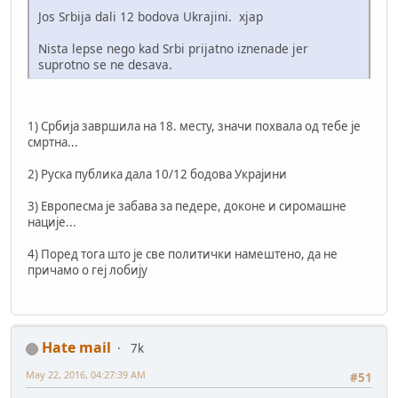
Jos Srbija dali 12 bodova Ukrajini. xjap
Nista lepse nego kad Srbi prijatno iznenade jer
suprotno se ne desava.
1) Србија завршила на 18. месту, значи похвала од тебе је
смртна...
2) Руска публика дала 10/12 бодова Украјини
3) Европесма је забава за педере, доконе и сиромашне
нације...
4) Поред тога што је све политички намештено, да не
причамо о геј лобију
Hate mail
7k
May 22, 2016, 04:27:39 AM
#51