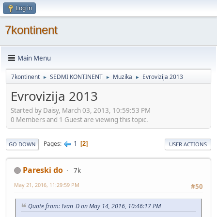
Log in
7kontinent
Main Menu
7kontinent
SEDMI KONTINENT
Muzika
Evrovizija 2013
►
►
►
Evrovizija 2013
Started by Daisy, March 03, 2013, 10:59:53 PM
0 Members and 1 Guest are viewing this topic.
1
Pages
2
GO DOWN
USER ACTIONS
Pareski do
7k
May 21, 2016, 11:29:59 PM
#50
Quote from: Ivan_D on May 14, 2016, 10:46:17 PM