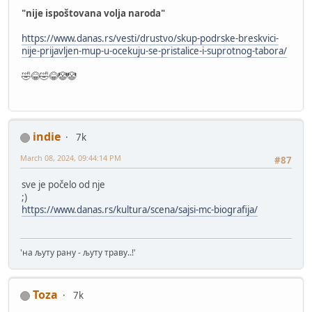
"nije ispoštovana volja naroda"
https://www.danas.rs/vesti/drustvo/skup-podrske-breskvici-
nije-prijavljen-mup-u-ocekuju-se-pristalice-i-suprotnog-tabora/
🤣😂🤣😂🤡🤡
indie
7k
March 08, 2024, 09:44:14 PM
#87
sve je počelo od nje
;)
https://www.danas.rs/kultura/scena/sajsi-mc-biografija/
'на љуту рану - љуту траву..!'
Toza
7k