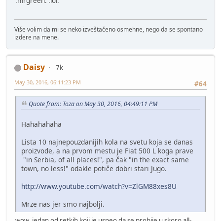
:mrgreen: :lol:
Više volim da mi se neko izveštačeno osmehne, nego da se spontano
izdere na mene.
Daisy
7k
May 30, 2016, 06:11:23 PM
#64
Quote from: Toza on May 30, 2016, 04:49:11 PM
Hahahahaha
Lista 10 najnepouzdanijih kola na svetu koja se danas
proizvode, a na prvom mestu je Fiat 500 L koga prave
"in Serbia, of all places!", pa čak "in the exact same
town, no less!" odakle potiče dobri stari Jugo.
http://www.youtube.com/watch?v=ZlGM88xes8U
Mrze nas jer smo najbolji.
wow, jedan od retkih koji je uspeo da se probije u skoro all-