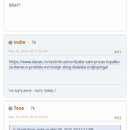
BBAT?
indie
7k
May 09, 2024, 03:11:12 PM
#91
https://www.danas.rs/vesti/drustvo/dzabe-sam-pricao-topalko-
za-danas-o-prekidu-evrovizije-zbog-dolaska-si-djinpinga/
'на љуту рану - љуту траву..!'
Toza
7k
May 10, 2024, 05:47:44 AM
#92
Quote from: indie on May 09, 2024, 03:11:12 PM