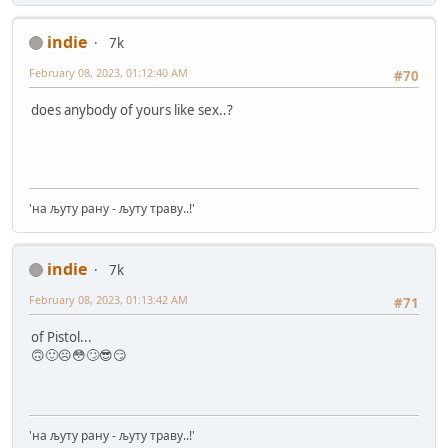
indie
7k
February 08, 2023, 01:12:40 AM
#70
does anybody of yours like sex..?
'на љуту рану - љуту траву..!'
indie
7k
February 08, 2023, 01:13:42 AM
#71
of Pistol...
🙃🙂☹️😳🙄😎😏
'на љуту рану - љуту траву..!'