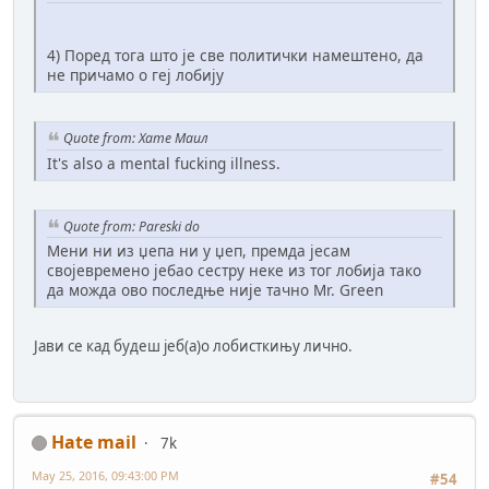
4) Поред тога што је све политички намештено, да
не причамо о геј лобију
Quote from: Хате Маил
It's also a mental fucking illness.
Quote from: Pareski do
Meни ни из џепа ни у џеп, премда јесам
својевремено јебао сестру неке из тог лобија тако
да можда ово последње није тачно Mr. Green
Јави се кад будеш јеб(а)о лобисткињу лично.
Hate mail
7k
May 25, 2016, 09:43:00 PM
#54