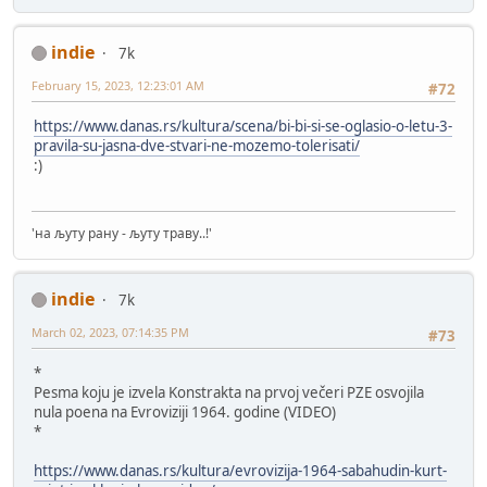
indie
7k
February 15, 2023, 12:23:01 AM
#72
https://www.danas.rs/kultura/scena/bi-bi-si-se-oglasio-o-letu-3-
pravila-su-jasna-dve-stvari-ne-mozemo-tolerisati/
:)
'на љуту рану - љуту траву..!'
indie
7k
March 02, 2023, 07:14:35 PM
#73
*
Pesma koju je izvela Konstrakta na prvoj večeri PZE osvojila
nula poena na Evroviziji 1964. godine (VIDEO)
*
https://www.danas.rs/kultura/evrovizija-1964-sabahudin-kurt-