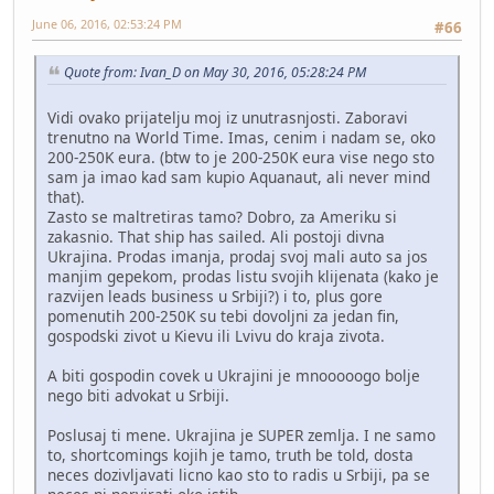
June 06, 2016, 02:53:24 PM
#66
Quote from: Ivan_D on May 30, 2016, 05:28:24 PM
Vidi ovako prijatelju moj iz unutrasnjosti. Zaboravi
trenutno na World Time. Imas, cenim i nadam se, oko
200-250K eura. (btw to je 200-250K eura vise nego sto
sam ja imao kad sam kupio Aquanaut, ali never mind
that).
Zasto se maltretiras tamo? Dobro, za Ameriku si
zakasnio. That ship has sailed. Ali postoji divna
Ukrajina. Prodas imanja, prodaj svoj mali auto sa jos
manjim gepekom, prodas listu svojih klijenata (kako je
razvijen leads business u Srbiji?) i to, plus gore
pomenutih 200-250K su tebi dovoljni za jedan fin,
gospodski zivot u Kievu ili Lvivu do kraja zivota.
A biti gospodin covek u Ukrajini je mnooooogo bolje
nego biti advokat u Srbiji.
Poslusaj ti mene. Ukrajina je SUPER zemlja. I ne samo
to, shortcomings kojih je tamo, truth be told, dosta
neces dozivljavati licno kao sto to radis u Srbiji, pa se