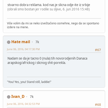
stvarno dobra reklama. kod nas je slicna odje-ite iz srbije
(obrali smo bostan jer rodile su sljive, 6. jun 2016 15:48)
Više volim da mi se neko izveštačeno osmehne, nego da se spontano
izdere na mene.
Hate mail
7k
June 06, 2016, 04:17:30 PM
#67
Nadam se da je tacno 0 (nula) tih novorodjenih Danaca
arapskog/africkog i slicnog shit-porekla.
"You! Yes, you! Stand still, laddie!"
Ivan_D
7k
June 06, 2016, 04:32:53 PM
#68