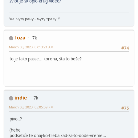
zviot-je-sklopio-krug-video/
'на љуту рану - љуту траву..!'
Toza
7k
March 03, 2023, 07:13:21 AM
#74
to je tako passe... korona, šta to beše?
indie
7k
March 03, 2023, 05:05:59 PM
#75
pivo..?
(hehe
podsetiće te onaj-ko-treba kad-za-to-dođe-vreme...