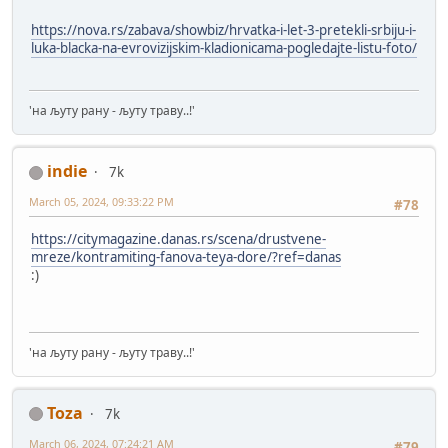
https://nova.rs/zabava/showbiz/hrvatka-i-let-3-pretekli-srbiju-i-
luka-blacka-na-evrovizijskim-kladionicama-pogledajte-listu-foto/
'на љуту рану - љуту траву..!'
indie
7k
March 05, 2024, 09:33:22 PM
#78
https://citymagazine.danas.rs/scena/drustvene-
mreze/kontramiting-fanova-teya-dore/?ref=danas
:)
'на љуту рану - љуту траву..!'
Toza
7k
March 06, 2024, 07:24:21 AM
#79