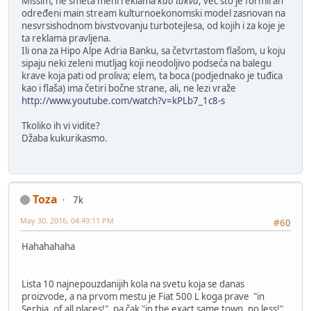
Missim, ne smeta meni reklama
kao takva
, već što je formiran
određeni main stream kulturnoekonomski model zasnovan na
nesvrsishodnom bivstvovanju turbotejlesa, od kojih i za koje je
ta reklama pravljena.
Ili ona za Hipo Alpe Adria Banku, sa četvrtastom flašom, u koju
sipaju neki zeleni mutljag koji neodoljivo podseća na balegu
krave koja pati od proliva; elem, ta boca (podjednako je tuđica
kao i flaša) ima četiri bočne strane, ali, ne lezi vraže
http://www.youtube.com/watch?v=kPLb7_1c8-s
Tkoliko ih vi vidite?
Džaba kukurikasmo.
Toza
7k
May 30, 2016, 04:49:11 PM
#60
Hahahahaha
Lista 10 najnepouzdanijih kola na svetu koja se danas
proizvode, a na prvom mestu je Fiat 500 L koga prave "in
Serbia, of all places!", pa čak "in the exact same town, no less!"