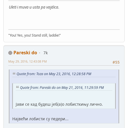
Uleti i muva u usta pa vajdica.
"You! Yes, you! Stand still, laddie!"
Pareski do
7k
May 29, 2016, 12:43:08 PM
#55
Quote from: Toza on May 23, 2016, 12:28:58 PM
Quote from: Pareski do on May 21, 2016, 11:29:59 PM
Јави се кад будеш јеб(а)о лобисткињу лично.
Највећи лобисти су педери...