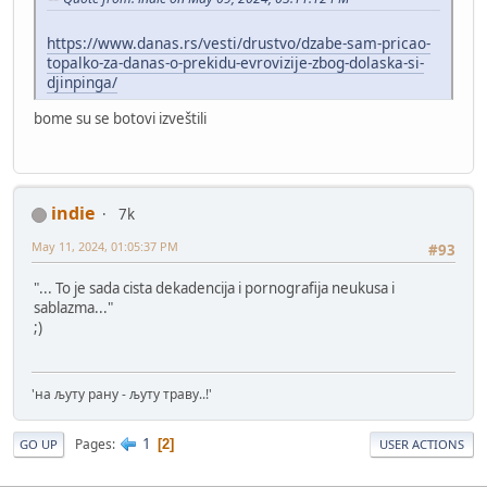
https://www.danas.rs/vesti/drustvo/dzabe-sam-pricao-
topalko-za-danas-o-prekidu-evrovizije-zbog-dolaska-si-
djinpinga/
bome su se botovi izveštili
indie
7k
May 11, 2024, 01:05:37 PM
#93
"... To je sada cista dekadencija i pornografija neukusa i
sablazma..."
;)
'на љуту рану - љуту траву..!'
1
Pages
2
GO UP
USER ACTIONS