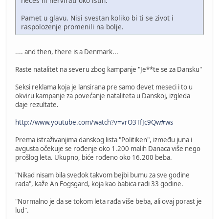
neces ni nervirati oko istih.
Pamet u glavu. Nisi svestan koliko bi ti se zivot i
raspolozenje promenili na bolje.
.... and then, there is a Denmark...
Raste natalitet na severu zbog kampanje "Je**te se za Dansku"
Seksi reklama koja je lansirana pre samo devet meseci i to u
okviru kampanje za povećanje nataliteta u Danskoj, izgleda
daje rezultate.
http://www.youtube.com/watch?v=vrO3TfJc9Qw#ws
Prema istraživanjima danskog lista "Politiken", između juna i
avgusta očekuje se rođenje oko 1.200 malih Danaca više nego
prošlog leta. Ukupno, biće rođeno oko 16.200 beba.
"Nikad nisam bila svedok takvom bejbi bumu za sve godine
rada", kaže An Fogsgard, koja kao babica radi 33 godine.
"Normalno je da se tokom leta rađa više beba, ali ovaj porast je
lud".