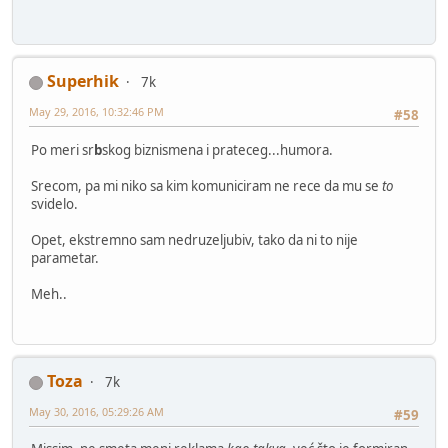
Superhik
7k
May 29, 2016, 10:32:46 PM
#58
Po meri sr
b
skog biznismena i prateceg...humora.
Srecom, pa mi niko sa kim komuniciram ne rece da mu se
to
svidelo.
Opet, ekstremno sam nedruzeljubiv, tako da ni to nije
parametar.
Meh..
Toza
7k
May 30, 2016, 05:29:26 AM
#59