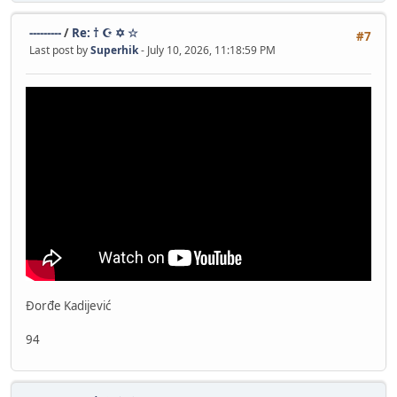
---------
/
Re: † ☪ ✡ ☆
#7
Last post by
Superhik
- July 10, 2026, 11:18:59 PM
Đorđe Kadijević
94