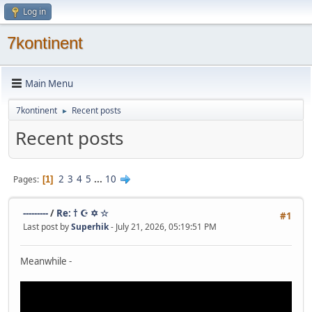
Log in
7kontinent
Main Menu
7kontinent
Recent posts
►
Recent posts
2
3
4
5
...
10
Pages
1
---------
/
Re: † ☪ ✡ ☆
#1
Last post by
Superhik
- July 21, 2026, 05:19:51 PM
Meanwhile -