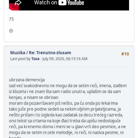
75
😞
Muzika
/
Re: Trenutno slusam
#10
Last post by
Toza
- July 09, 2026, 06:15:16 AM
ubrzana demencija
sad već svakodnevno ne mogu da se setim reči, imena, izađem
iz klozeta i ne znam šta sam radio unutra, uplašim se da sam
kenjao, a nisam se obrisao
moram da pozavršavam još nešto, pa ću onda po lekarima
tako juče pre podne sedeli sa nekim oljinim prijateljicama, ja
nešto pričam i to izgleda kao zadatak za decu trećeg razreda,
ono tekst sa crtama na koje đaci treba da upišu nedostajuće
reči, pa krenemo doma i meni se u glavi vrti deo pesmice, a ne
mogu da se setim ni cele melodije, ni reči, ni naziva pesme, ni