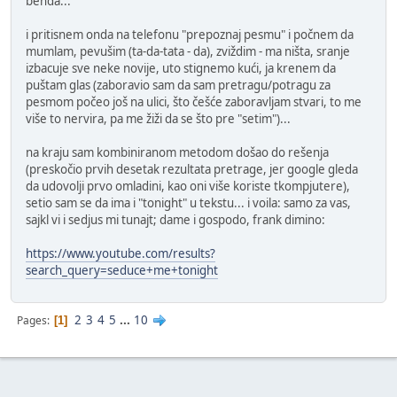
benda...
i pritisnem onda na telefonu "prepoznaj pesmu" i počnem da
mumlam, pevušim (ta-da-tata - da), zviždim - ma ništa, sranje
izbacuje sve neke novije, uto stignemo kući, ja krenem da
puštam glas (zaboravio sam da sam pretragu/potragu za
pesmom počeo još na ulici, što češće zaboravljam stvari, to me
više to nervira, pa me žiži da se što pre "setim")...
na kraju sam kombiniranom metodom došao do rešenja
(preskočio prvih desetak rezultata pretrage, jer google gleda
da udovolji prvo omladini, kao oni više koriste tkompjutere),
setio sam se da ima i "tonight" u tekstu... i voila: samo za vas,
sajkl vi i sedjus mi tunajt; dame i gospodo, frank dimino:
https://www.youtube.com/results?
search_query=seduce+me+tonight
2
3
4
5
...
10
Pages
1