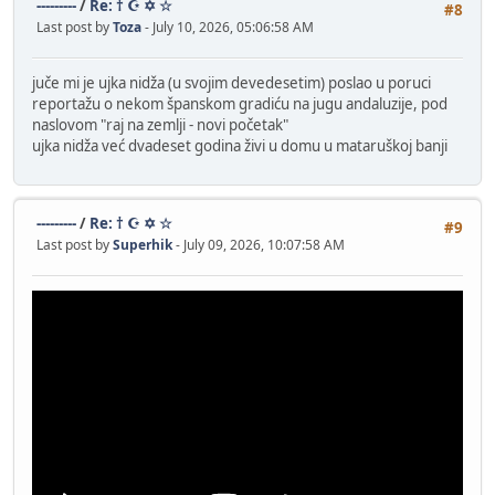
---------
/
Re: † ☪ ✡ ☆
#8
Last post by
Toza
- July 10, 2026, 05:06:58 AM
juče mi je ujka nidža (u svojim devedesetim) poslao u poruci
reportažu o nekom španskom gradiću na jugu andaluzije, pod
naslovom "raj na zemlji - novi početak"
ujka nidža već dvadeset godina živi u domu u mataruškoj banji
---------
/
Re: † ☪ ✡ ☆
#9
Last post by
Superhik
- July 09, 2026, 10:07:58 AM