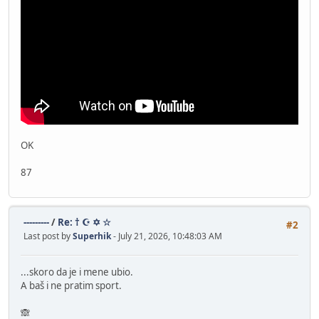
OK
87
---------
/
Re: † ☪ ✡ ☆
#2
Last post by
Superhik
- July 21, 2026, 10:48:03 AM
...skoro da je i mene ubio.
A baš i ne pratim sport.
🙈