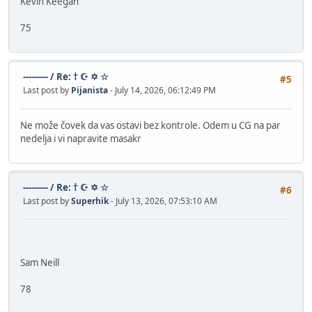
Kevin Keegan
75
---------
/
Re: † ☪ ✡ ☆
#5
Last post by
Pijanista
- July 14, 2026, 06:12:49 PM
Ne može čovek da vas ostavi bez kontrole. Odem u CG na par
nedelja i vi napravite masakr
---------
/
Re: † ☪ ✡ ☆
#6
Last post by
Superhik
- July 13, 2026, 07:53:10 AM
Sam Neill
78