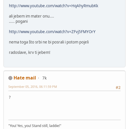
http://www.youtube.com/watch?v=HqAhyRmubKk
ali jebem im mater onu....
..... pogani
http://www.youtube.com/watch?v=ZFvj5FMYOrY
nema toga što srbi ne bi posrali i potom pojeli
radoslave, krv ti jebem!
Hate mail
7k
September 05, 2016, 06:11:59 PM
#2
?
"You! Yes, you! Stand still, laddie!"