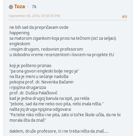
Toza
7k
September 05, 2016, 07:03:35 PM
#9
ne bih sad da prepričavam ovde
happening
sa matorom cigankom koja prosi na tečnom (sic! za seljaci)
engleskom
i mojim drugom, redovnim profesorom
u slobodno vreme recenzentom i lovcem na projekte EU
koji je pošteno priznao
"pa ona govori engleski bolje nego ja"
na šta je meni u sećanje nadošla
pokojna prof. dr. Nevenka Bačanin
i njojzina drugarizza
prof. dr. Dušica Palačković
kad je jedna drugoj banula na ispit, pa rekla
"Jebote, sad da me neko ovo pita, nebi znala ništa."
našta joj druga njojzina odgovara:
"Pa tebe niko ništa i ne pita, zato si tol'ke škole učila, da ne bi
morala išta da znaš"
daklem, druže profesore, ti i ne treba ništa da znaš....