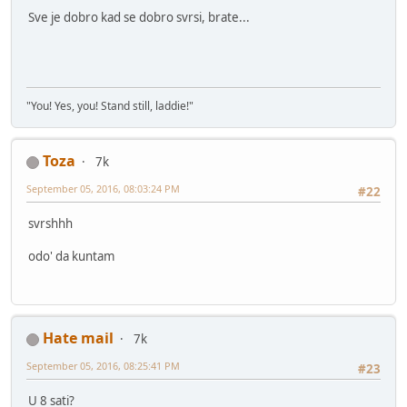
Sve je dobro kad se dobro svrsi, brate...
"You! Yes, you! Stand still, laddie!"
Toza
7k
September 05, 2016, 08:03:24 PM
#22
svrshhh
odo' da kuntam
Hate mail
7k
September 05, 2016, 08:25:41 PM
#23
U 8 sati?