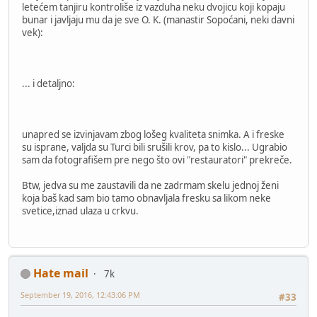
letećem tanjiru kontroliše iz vazduha neku dvojicu koji kopaju
bunar i javljaju mu da je sve O. K. (manastir Sopoćani, neki davni
vek):
... i detaljno:
unapred se izvinjavam zbog lošeg kvaliteta snimka. A i freske
su isprane, valjda su Turci bili srušili krov, pa to kislo... Ugrabio
sam da fotografišem pre nego što ovi "restauratori" prekreče.
Btw, jedva su me zaustavili da ne zadrmam skelu jednoj ženi
koja baš kad sam bio tamo obnavljala fresku sa likom neke
svetice,iznad ulaza u crkvu.
Hate mail
7k
September 19, 2016, 12:43:06 PM
#33