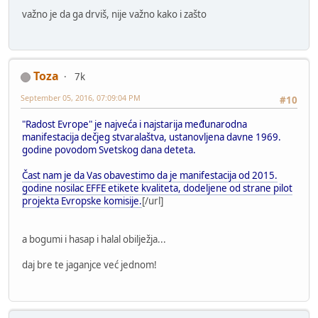
važno je da ga drviš, nije važno kako i zašto
Toza
7k
September 05, 2016, 07:09:04 PM
#10
"Radost Evrope" je najveća i najstarija međunarodna
manifestacija dečjeg stvaralaštva, ustanovljena davne 1969.
godine povodom Svetskog dana deteta.
Čast nam je da Vas obavestimo da je manifestacija od 2015.
godine nosilac EFFE etikete kvaliteta, dodeljene od strane pilot
projekta Evropske komisije.
[/url]
a bogumi i hasap i halal obilježja...
daj bre te jaganjce već jednom!