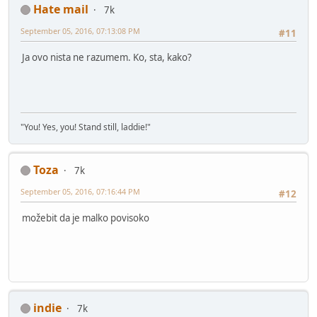
Hate mail
7k
September 05, 2016, 07:13:08 PM
#11
Ja ovo nista ne razumem. Ko, sta, kako?
"You! Yes, you! Stand still, laddie!"
Toza
7k
September 05, 2016, 07:16:44 PM
#12
možebit da je malko povisoko
indie
7k