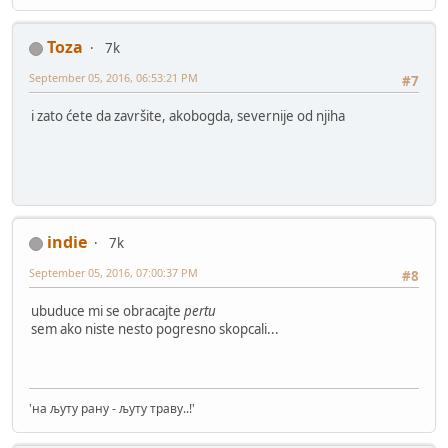
Toza
7k
September 05, 2016, 06:53:21 PM
#7
i zato ćete da završite, akobogda, severnije od njiha
indie
7k
September 05, 2016, 07:00:37 PM
#8
ubuduce mi se obracajte
pertu
sem ako niste nesto pogresno skopcali...
'на љуту рану - љуту траву..!'