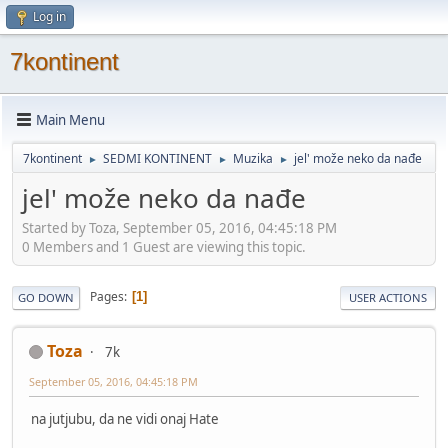
Log in
7kontinent
Main Menu
7kontinent
SEDMI KONTINENT
Muzika
jel' može neko da nađe
►
►
►
jel' može neko da nađe
Started by Toza, September 05, 2016, 04:45:18 PM
0 Members and 1 Guest are viewing this topic.
Pages
1
GO DOWN
USER ACTIONS
Toza
7k
September 05, 2016, 04:45:18 PM
na jutjubu, da ne vidi onaj Hate