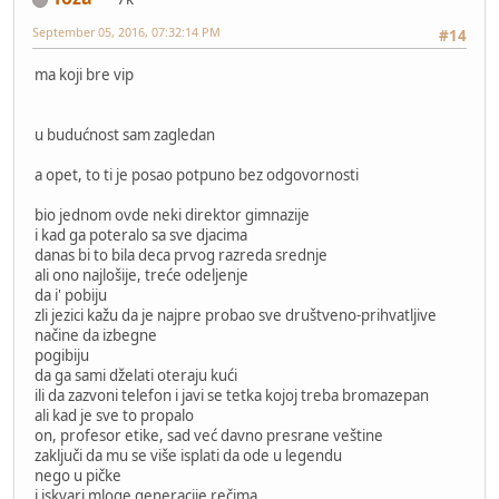
September 05, 2016, 07:32:14 PM
#14
ma koji bre vip
u budućnost sam zagledan
a opet, to ti je posao potpuno bez odgovornosti
bio jednom ovde neki direktor gimnazije
i kad ga poteralo sa sve djacima
danas bi to bila deca prvog razreda srednje
ali ono najlošije, treće odeljenje
da i' pobiju
zli jezici kažu da je najpre probao sve društveno-prihvatljive
načine da izbegne
pogibiju
da ga sami dželati oteraju kući
ili da zazvoni telefon i javi se tetka kojoj treba bromazepan
ali kad je sve to propalo
on, profesor etike, sad već davno presrane veštine
zaključi da mu se više isplati da ode u legendu
nego u pičke
i iskvari mloge generacije rečima