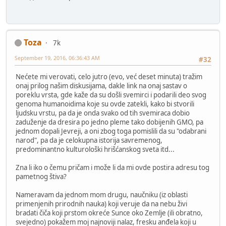
Toza
7k
September 19, 2016, 06:36:43 AM
#32
Nećete mi verovati, celo jutro (evo, već deset minuta) tražim
onaj prilog našim diskusijama, dakle link na onaj sastav o
poreklu vrsta, gde kaže da su došli svemirci i podarili deo svog
genoma humanoidima koje su ovde zatekli, kako bi stvorili
ljudsku vrstu, pa da je onda svako od tih svemiraca dobio
zaduženje da dresira po jedno pleme tako dobijenih GMO, pa
jednom dopali Jevreji, a oni zbog toga pomislili da su "odabrani
narod", pa da je celokupna istorija savremenog,
predominantno kulturološki hrišćanskog sveta itd...
Zna li iko o čemu pričam i može li da mi ovde postira adresu tog
pametnog štiva?
Nameravam da jednom mom drugu, naučniku (iz oblasti
primenjenih prirodnih nauka) koji veruje da na nebu živi
bradati čiča koji prstom okreće Sunce oko Zemlje (ili obratno,
svejedno) pokažem moj najnoviji nalaz, fresku anđela koji u