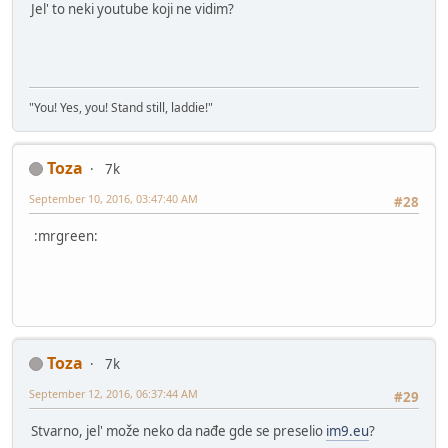
Jel' to neki youtube koji ne vidim?
"You! Yes, you! Stand still, laddie!"
Toza
7k
September 10, 2016, 03:47:40 AM
#28
:mrgreen:
Toza
7k
September 12, 2016, 06:37:44 AM
#29
Stvarno, jel' može neko da nađe gde se preselio
im9.eu
?