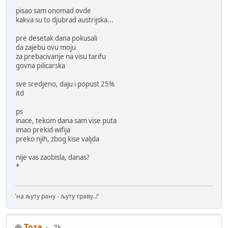
pisao sam onomad ovde
kakva su to djubrad austrijska...
pre desetak dana pokusali
da zajebu ovu moju
za prebacivanje na visu tarifu
govna pilicarska
sve sredjeno, daju i popust 25%
itd
ps
inace, tekom dana sam vise puta
imao prekid wifija
preko njih, zbog kise valjda
nije vas zaobisla, danas?
*
'на љуту рану - љуту траву..!'
Toza
7k