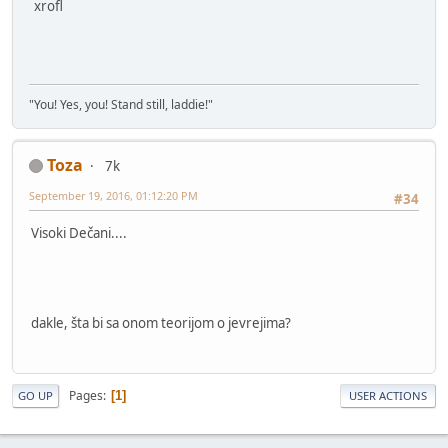
xrofl
"You! Yes, you! Stand still, laddie!"
Toza
7k
September 19, 2016, 01:12:20 PM
#34
Visoki Dečani....
dakle, šta bi sa onom teorijom o jevrejima?
Pages
1
GO UP
USER ACTIONS