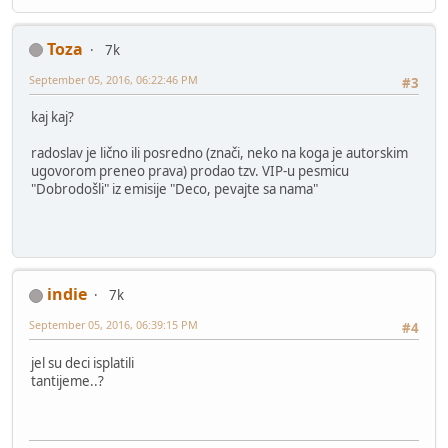
Toza
7k
September 05, 2016, 06:22:46 PM
#3
kaj kaj?
radoslav je lično ili posredno (znači, neko na koga je autorskim
ugovorom preneo prava) prodao tzv. VIP-u pesmicu
"Dobrodošli" iz emisije "Deco, pevajte sa nama"
indie
7k
September 05, 2016, 06:39:15 PM
#4
jel su deci isplatili
tantijeme..?