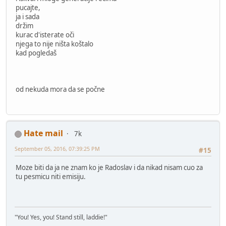
pucajte,
ja i sada
držim
kurac d'isterate oči
njega to nije ništa koštalo
kad pogledaš
od nekuda mora da se počne
Hate mail
7k
September 05, 2016, 07:39:25 PM
#15
Moze biti da ja ne znam ko je Radoslav i da nikad nisam cuo za
tu pesmicu niti emisiju.
"You! Yes, you! Stand still, laddie!"