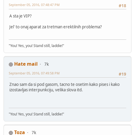
September 05, 2016, 07:48:47 PM
#18
A sta je VIP?
Jel' to onaj aparat za tretman erektilnih problema?
"You! Yes, you! Stand still, laddie!"
Hate mail
7k
September 05, 2016, 07:49:58 PM
#19
Znao sam da si pod gasom, tacno te osetim kako pises i kako
izostavljas interpunkciju, velika slova itd.
"You! Yes, you! Stand still, laddie!"
Toza
7k