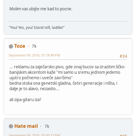
Molim vas ubijte me kad to pocne.
"You! Yes, you! Stand still, laddie!"
Toza
7k
September 09, 2016, 07:18:49 PM
#24
... reklamu za zaječarsko pivo, gde onaj bucov sa izrazitim ličko-
banijskim akcentom kaže "mi samo u sremu jednom jedemo
ujutro počnemo i uveče završimo"
bedna stoka ona genetski gladna, četiri generacije i ništa, i
dalje je to alavo, nezasito...
ali zipa gitaru iza?
Hate mail
7k
September 09, 2016, 07:43:23 PM