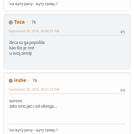
'на љуту рану - љуту траву..!'
Toza
7k
September 05, 2016, 06:40:35 PM
#5
deca su ga popušila
kao što je red
u ovoj zemlji
indie
7k
September 05, 2016, 06:51:20 PM
#6
surovo
zato smo jaci i od vikinga...
'на љуту рану - љуту траву..!'