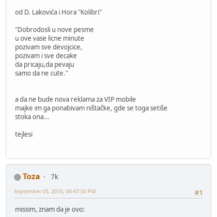
od D. Lakovića i Hora "Kolibri"
"Dobrodosli u nove pesme
u ove vase licne minute
pozivam sve devojcice,
pozivam i sve decake
da pricaju,da pevaju
samo da ne cute."
a da ne bude nova reklama za VIP mobile
majke im ga ponabivam ništačke, gde se toga setiše
stoka ona...
tejlesi
Toza
7k
September 05, 2016, 04:47:50 PM
#1
missim, znam da je ovo: