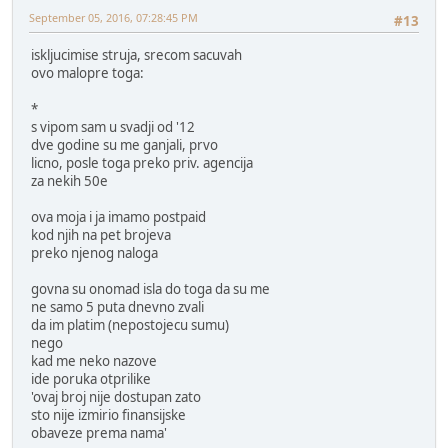
September 05, 2016, 07:28:45 PM
#13
iskljucimise struja, srecom sacuvah
ovo malopre toga:
*
s vipom sam u svadji od '12
dve godine su me ganjali, prvo
licno, posle toga preko priv. agencija
za nekih 50e
ova moja i ja imamo postpaid
kod njih na pet brojeva
preko njenog naloga
govna su onomad isla do toga da su me
ne samo 5 puta dnevno zvali
da im platim (nepostojecu sumu)
nego
kad me neko nazove
ide poruka otprilike
'ovaj broj nije dostupan zato
sto nije izmirio finansijske
obaveze prema nama'