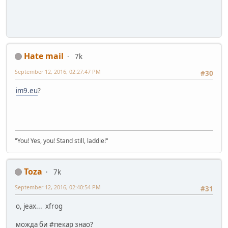
Hate mail
7k
September 12, 2016, 02:27:47 PM
#30
im9.eu
?
"You! Yes, you! Stand still, laddie!"
Toza
7k
September 12, 2016, 02:40:54 PM
#31
о, јеах... xfrog
можда би #пекар знао?