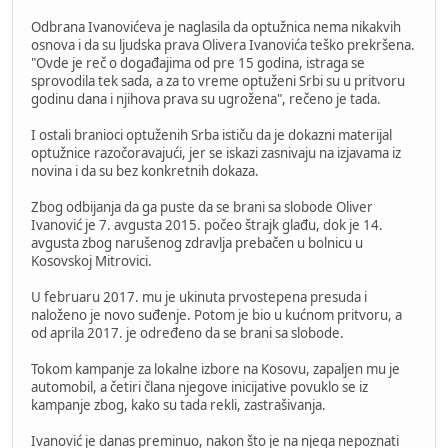
Odbrana Ivanovićeva je naglasila da optužnica nema nikakvih
osnova i da su ljudska prava Olivera Ivanovića teško prekršena.
"Ovde je reč o događajima od pre 15 godina, istraga se
sprovodila tek sada, a za to vreme optuženi Srbi su u pritvoru
godinu dana i njihova prava su ugrožena", rečeno je tada.
I ostali branioci optuženih Srba ističu da je dokazni materijal
optužnice razočoravajući, jer se iskazi zasnivaju na izjavama iz
novina i da su bez konkretnih dokaza.
Zbog odbijanja da ga puste da se brani sa slobode Oliver
Ivanović je 7. avgusta 2015. počeo štrajk glađu, dok je 14.
avgusta zbog narušenog zdravlja prebačen u bolnicu u
Kosovskoj Mitrovici.
U februaru 2017. mu je ukinuta prvostepena presuda i
naloženo je novo suđenje. Potom je bio u kućnom pritvoru, a
od aprila 2017. je određeno da se brani sa slobode.
Tokom kampanje za lokalne izbore na Kosovu, zapaljen mu je
automobil, a četiri člana njegove inicijative povuklo se iz
kampanje zbog, kako su tada rekli, zastrašivanja.
Ivanović je danas preminuo, nakon što je na njega nepoznati