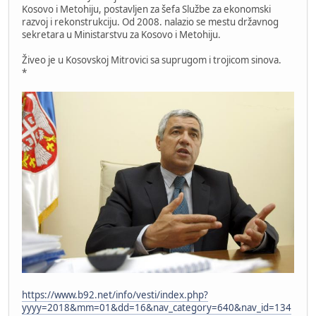
Kosovo i Metohiju, postavljen za šefa Službe za ekonomski
razvoj i rekonstrukciju. Od 2008. nalazio se mestu državnog
sekretara u Ministarstvu za Kosovo i Metohiju.
Živeo je u Kosovskoj Mitrovici sa suprugom i trojicom sinova.
*
https://www.b92.net/info/vesti/index.php?
yyyy=2018&mm=01&dd=16&nav_category=640&nav_id=134