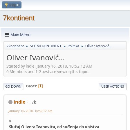
Log in
7kontinent
Main Menu
7kontinent
SEDMI KONTINENT
Politika
Oliver Ivanović...
►
►
►
Oliver Ivanović...
Started by indie, January 16, 2018, 10:52:12 AM
0 Members and 1 Guest are viewing this topic.
Pages
1
GO DOWN
USER ACTIONS
indie
7k
January 16, 2018, 10:52:12 AM
*
Slučaj Olivera Ivanovića, od suđenja do ubistva