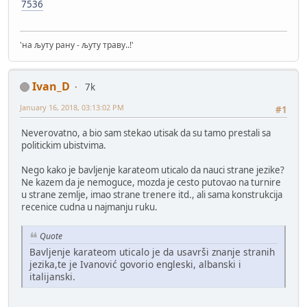
7536
'на љуту рану - љуту траву..!'
Ivan_D
7k
January 16, 2018, 03:13:02 PM
#1
Neverovatno, a bio sam stekao utisak da su tamo prestali sa
politickim ubistvima.
Nego kako je bavljenje karateom uticalo da nauci strane jezike?
Ne kazem da je nemoguce, mozda je cesto putovao na turnire
u strane zemlje, imao strane trenere itd., ali sama konstrukcija
recenice cudna u najmanju ruku.
Quote
Bavljenje karateom uticalo je da usavrši znanje stranih
jezika,te je Ivanović govorio engleski, albanski i
italijanski.