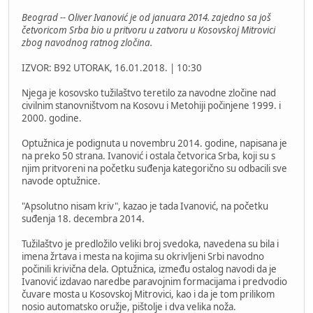
Beograd -- Oliver Ivanović je od januara 2014. zajedno sa još
četvoricom Srba bio u pritvoru u zatvoru u Kosovskoj Mitrovici
zbog navodnog ratnog zločina.
IZVOR: B92 UTORAK, 16.01.2018. | 10:30
Njega je kosovsko tužilaštvo teretilo za navodne zločine nad
civilnim stanovništvom na Kosovu i Metohiji počinjene 1999. i
2000. godine.
Optužnica je podignuta u novembru 2014. godine, napisana je
na preko 50 strana. Ivanović i ostala četvorica Srba, koji su s
njim pritvoreni na početku suđenja kategorično su odbacili sve
navode optužnice.
"Apsolutno nisam kriv", kazao je tada Ivanović, na početku
suđenja 18. decembra 2014.
Tužilaštvo je predložilo veliki broj svedoka, navedena su bila i
imena žrtava i mesta na kojima su okrivljeni Srbi navodno
počinili krivična dela. Optužnica, između ostalog navodi da je
Ivanović izdavao naredbe paravojnim formacijama i predvodio
čuvare mosta u Kosovskoj Mitrovici, kao i da je tom prilikom
nosio automatsko oružje, pištolje i dva velika noža.