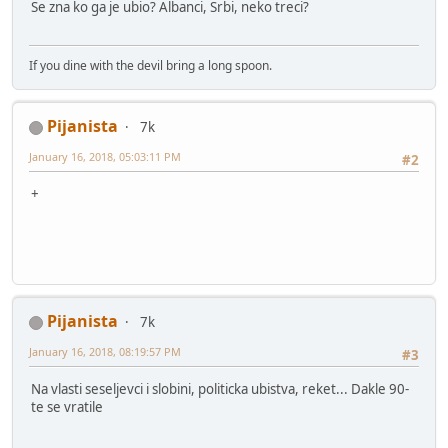
Se zna ko ga je ubio? Albanci, Srbi, neko treci?
If you dine with the devil bring a long spoon.
Pijanista
7k
January 16, 2018, 05:03:11 PM
#2
+
Pijanista
7k
January 16, 2018, 08:19:57 PM
#3
Na vlasti seseljevci i slobini, politicka ubistva, reket... Dakle 90-
te se vratile