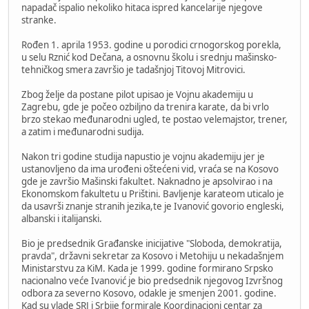
napadač ispalio nekoliko hitaca ispred kancelarije njegove
stranke.
Rođen 1. aprila 1953. godine u porodici crnogorskog porekla,
u selu Rznić kod Dečana, a osnovnu školu i srednju mašinsko-
tehničkog smera završio je tadašnjoj Titovoj Mitrovici.
Zbog želje da postane pilot upisao je Vojnu akademiju u
Zagrebu, gde je počeo ozbiljno da trenira karate, da bi vrlo
brzo stekao međunarodni ugled, te postao velemajstor, trener,
a zatim i međunarodni sudija.
Nakon tri godine studija napustio je vojnu akademiju jer je
ustanovljeno da ima urođeni oštećeni vid, vraća se na Kosovo
gde je završio Mašinski fakultet. Naknadno je apsolvirao i na
Ekonomskom fakultetu u Prištini. Bavljenje karateom uticalo je
da usavrši znanje stranih jezika,te je Ivanović govorio engleski,
albanski i italijanski.
Bio je predsednik Građanske inicijative "Sloboda, demokratija,
pravda", državni sekretar za Kosovo i Metohiju u nekadašnjem
Ministarstvu za KiM. Kada je 1999. godine formirano Srpsko
nacionalno veće Ivanović je bio predsednik njegovog Izvršnog
odbora za severno Kosovo, odakle je smenjen 2001. godine.
Kad su vlade SRJ i Srbije formirale Koordinacioni centar za